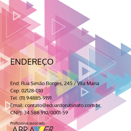
ENDEREÇO
End: Rua Simão Borges, 245 / Vila Maria
Cep: 02128-010
Tel: (11) 94885-9191
Email: contato@eduardorubinato.com.br
CNPJ: 34.588.910/0001-59
Profissional associado