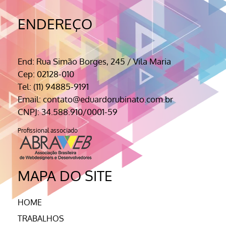
ENDEREÇO
End: Rua Simão Borges, 245 / Vila Maria
Cep: 02128-010
Tel: (11) 94885-9191
Email: contato@eduardorubinato.com.br
CNPJ: 34.588.910/0001-59
Profissional associado
MAPA DO SITE
HOME
TRABALHOS